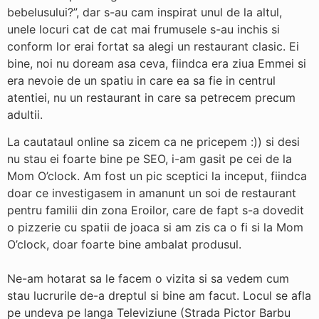
bebelusului?”, dar s-au cam inspirat unul de la altul,
unele locuri cat de cat mai frumusele s-au inchis si
conform lor erai fortat sa alegi un restaurant clasic. Ei
bine, noi nu doream asa ceva, fiindca era ziua Emmei si
era nevoie de un spatiu in care ea sa fie in centrul
atentiei, nu un restaurant in care sa petrecem precum
adultii.
La cautataul online sa zicem ca ne pricepem :)) si desi
nu stau ei foarte bine pe SEO, i-am gasit pe cei de la
Mom O’clock. Am fost un pic sceptici la inceput, fiindca
doar ce investigasem in amanunt un soi de restaurant
pentru familii din zona Eroilor, care de fapt s-a dovedit
o pizzerie cu spatii de joaca si am zis ca o fi si la Mom
O’clock, doar foarte bine ambalat produsul.
Ne-am hotarat sa le facem o vizita si sa vedem cum
stau lucrurile de-a dreptul si bine am facut. Locul se afla
pe undeva pe langa Televiziune (Strada Pictor Barbu