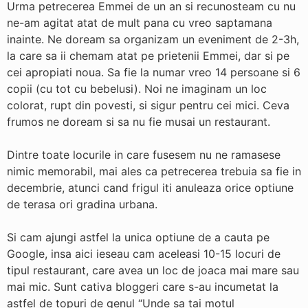
Urma petrecerea Emmei de un an si recunosteam cu nu
ne-am agitat atat de mult pana cu vreo saptamana
inainte. Ne doream sa organizam un eveniment de 2-3h,
la care sa ii chemam atat pe prietenii Emmei, dar si pe
cei apropiati noua. Sa fie la numar vreo 14 persoane si 6
copii (cu tot cu bebelusi). Noi ne imaginam un loc
colorat, rupt din povesti, si sigur pentru cei mici. Ceva
frumos ne doream si sa nu fie musai un restaurant.
Dintre toate locurile in care fusesem nu ne ramasese
nimic memorabil, mai ales ca petrecerea trebuia sa fie in
decembrie, atunci cand frigul iti anuleaza orice optiune
de terasa ori gradina urbana.
Si cam ajungi astfel la unica optiune de a cauta pe
Google, insa aici ieseau cam aceleasi 10-15 locuri de
tipul restaurant, care avea un loc de joaca mai mare sau
mai mic. Sunt cativa bloggeri care s-au incumetat la
astfel de topuri de genul “Unde sa tai motul