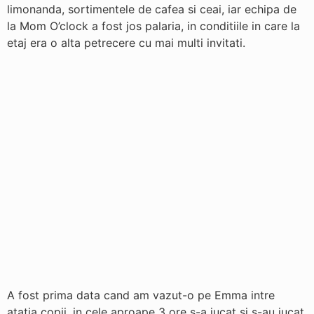
limonanda, sortimentele de cafea si ceai, iar echipa de
la Mom O’clock a fost jos palaria, in conditiile in care la
etaj era o alta petrecere cu mai multi invitati.
A fost prima data cand am vazut-o pe Emma intre
atatia copii, in cele aproape 3 ore s-a jucat si s-au jucat