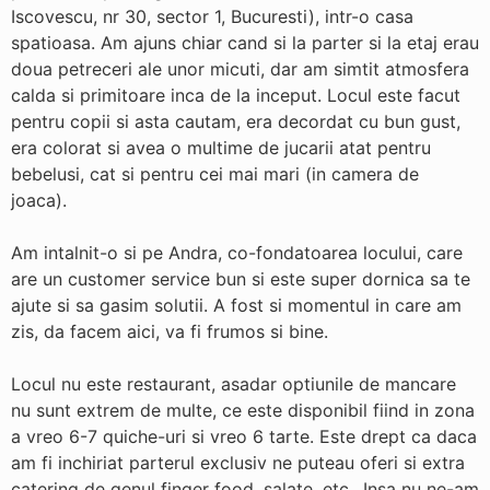
Iscovescu, nr 30, sector 1, Bucuresti), intr-o casa
spatioasa. Am ajuns chiar cand si la parter si la etaj erau
doua petreceri ale unor micuti, dar am simtit atmosfera
calda si primitoare inca de la inceput. Locul este facut
pentru copii si asta cautam, era decordat cu bun gust,
era colorat si avea o multime de jucarii atat pentru
bebelusi, cat si pentru cei mai mari (in camera de
joaca).
Am intalnit-o si pe Andra, co-fondatoarea locului, care
are un customer service bun si este super dornica sa te
ajute si sa gasim solutii. A fost si momentul in care am
zis, da facem aici, va fi frumos si bine.
Locul nu este restaurant, asadar optiunile de mancare
nu sunt extrem de multe, ce este disponibil fiind in zona
a vreo 6-7 quiche-uri si vreo 6 tarte. Este drept ca daca
am fi inchiriat parterul exclusiv ne puteau oferi si extra
catering de genul finger food, salate, etc.. Insa nu ne-am